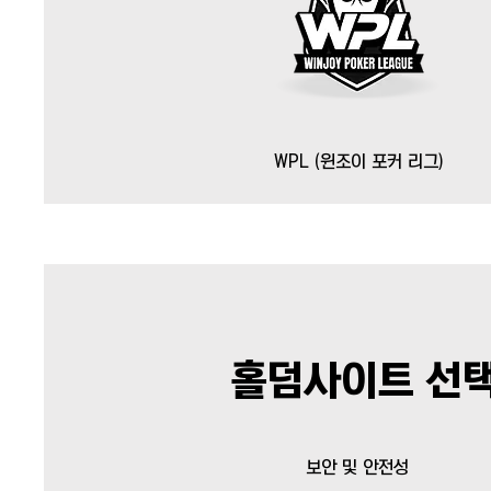
WPL (윈조이 포커 리그)
홀덤사이트 선
보안 및 안전성