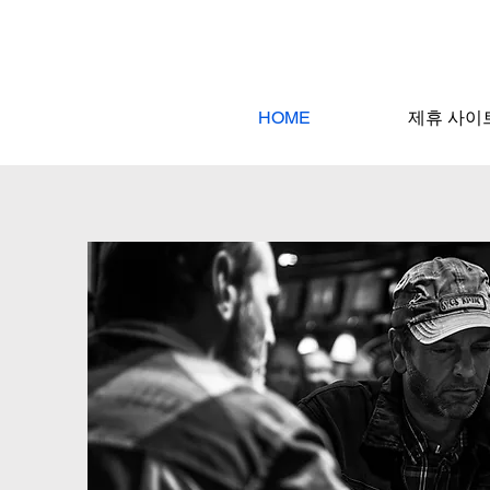
HOME
제휴 사이