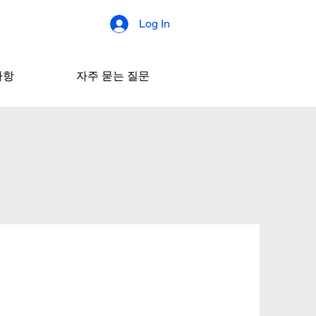
Log In
사항
자주 묻는 질문