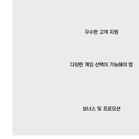
우수한 고객 지원
다양한 게임 선택이 가능해야 함
보너스 및 프로모션