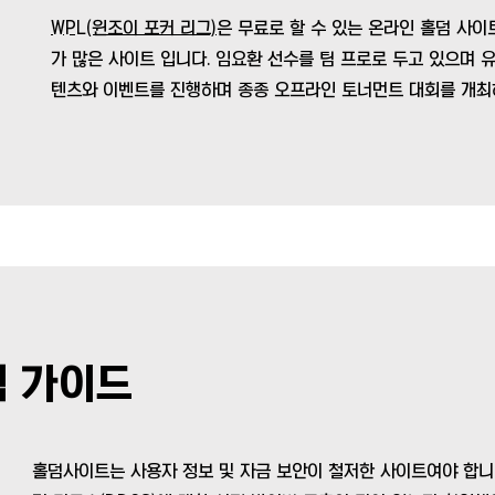
WPL(윈조이 포커 리그)
은 무료로 할 수 있는 온라인 홀덤 사이
가 많은 사이트 입니다. 임요환 선수를 팀 프로로 두고 있으며 
텐츠와 이벤트를 진행하며 종종 오프라인 토너먼트 대회를 개최
택 가이드
홀덤사이트는 사용자 정보 및 자금 보안이 철저한 사이트여야 합니다