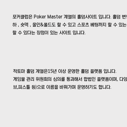
포커클럽은 Poker Master 계열의 홀덤사이트 입니다. 홀덤 
하 , 숏덱 , 올인&폴드도 할 수 있고 스포츠 베팅까지 할 수 있
할 수 있다는 장점이 있는 사이트 입니다.
적토마 홀덤 계열은15년 이상 운영한 홀덤 플랫폼 입니다.
​게임물 관리 위원회의 심의를 통과해서 합법인 플랫폼이며, 다
브,피스톨 등)으로 이름을 바꿔가며 운영하기도 합니다.