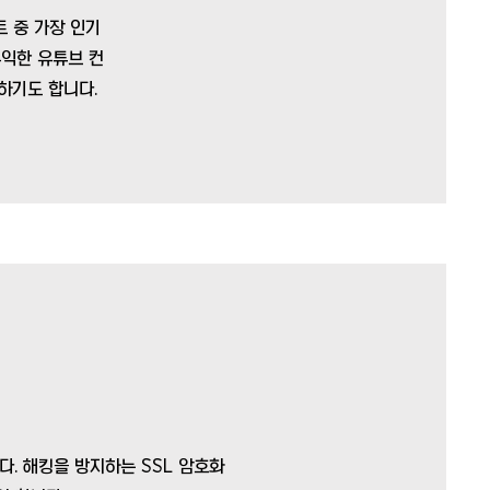
트 중 가장 인기
유익한 유튜브 컨
하기도 합니다.
. 해킹을 방지하는 SSL 암호화