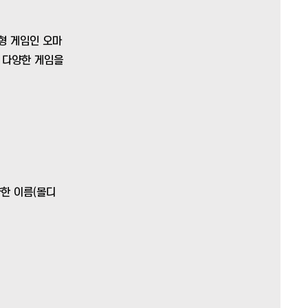
변형 게임인 오마
는 다양한 게임을
양한 이름(몰디