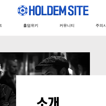
트
홀덤위키
커뮤니티
주의
소개