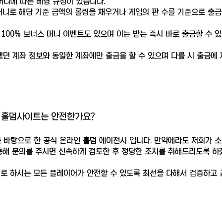
머니에 따른 베팅 규정이 있습니다.
 머니로 해당 기준 금액의 롤링을 채우거나 게임의 판 수를 기준으로 출금
 100% 보너스 머니 이벤트도 있으며 이는 받는 즉시 바로 출금할 수 
 했던 계좌 정보와 동일한 계좌에만 출금을 할 수 있으며 다를 시 출금에
 홀덤사이트는 안전한가요?
를 바탕으로 한 공식 온라인 홀덤 에이전시 입니다. 만약에라도 저희가
통해 문의를 주시면 신속하게 검토한 후 정당한 조치를 취해드리도록 하
미로 하시는 모든 플레이어가 안전할 수 있도록 최선을 다해서 검증하고