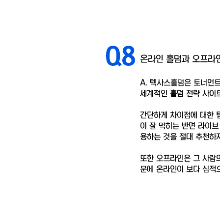
Q8
온라인 홀덤과 오프라인
A. 텍사스홀덤은 토너먼트
세계적인 홀덤 전략 사이
간단하게 차이점에 대한 팁
이 잘 먹히는 반면 라이브
용하는 것을 절대 추천하
또한 오프라인은 그 사람의
문에 온라인이 보다 심적