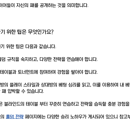
레이어들이 자신의 패를 공개하는 것을 의미합니다.
기 위한 팁은 무엇인가요?
기 위한 팁은 다음과 같습니다.
 홀덤 규칙을 숙지하고, 다양한 전략을 연습해야 합니다.
 테이블과 토너먼트에 참여하여 경험을 쌓아야 합니다.
대방의 플레이 스타일과 상대방의 베팅 심리를 읽고, 이를 이용하여 내 
패 압박할 수 있습니다.
은 블라인드의 테이블 부터 꾸준히 연습하고 전략을 습득할 충분 경험을
포의
홀덤 전략
페이지에는 다양한 승리 노하우가 게시되어 있으니 참고