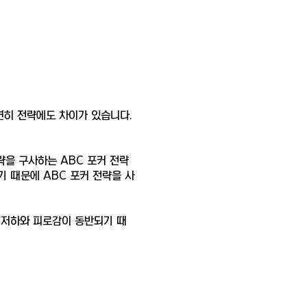
당연히 전략에도 차이가 있습니다.
략을 구사하는 ABC 포커 전략
기 때문에 ABC 포커 전략을 사
력 저하와 피로감이 동반되기 때