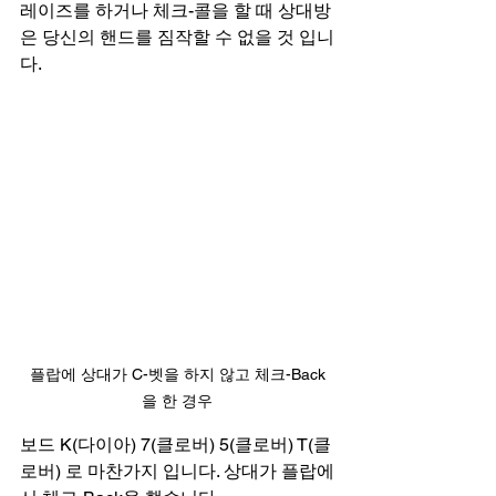
레이즈를 하거나 체크-콜을 할 때 상대방
은 당신의 핸드를 짐작할 수 없을 것 입니
다.
플랍에 상대가 C-벳을 하지 않고 체크-Back
을 한 경우
보드 K(다이아) 7(클로버) 5(클로버) T(클
로버) 로 마찬가지 입니다. 상대가 플랍에