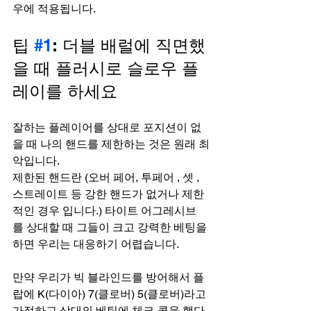
우에 적용됩니다.
팁 
#1
: 더블 배럴에 직면했
을 때 플러시로 슬로우 플
레이를 하세요
잘하는 플레이어를 상대로 포지션이 없
을 때 나의 핸드를 제한하는 것은 원래 최
악입니다.
제한된 핸드란 (오버 페어, 투페어 , 셋 , 
스트레이트 등 강한 핸드가 없거나 제한 
적인 경우 입니다.) 타이트 어그레시브
를 상대할 때 그들이 크고 강력한 베팅을 
하면 우리는 대응하기 어렵습니다.
만약 우리가 빅 블라인드를 방어해서 플
랍에 K(다이아) 7(클로버) 5(클로버)라고 
가정하고 상대의 베팅에 체크-콜을 했다