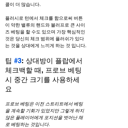
콜이 더 많습니다.
플러시로 턴에서 체크를 함으로써 버튼
이 약한 밸류의 핸드와 블러프로 큰 사이
즈 베팅을 할 수도 있으며 가장 핵심적인 
것은 당신의 체크 범위에 플러쉬가 있다
는 것을 상대에게 느끼게 하는 것 입니다.
팁 
#3
: 상대방이 플랍에서 
체크백할 때, 프로브 베팅 
시 중간 크기를 사용하세
요
프로브 베팅은 이전 스트리트에서 베팅
을 계속할 기회가 있었지만 그렇게 하지 
않은 플레이어에게 포지션을 벗어난 채
로 베팅하는 것입니다.