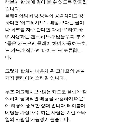
러분이 한 눈에 알아 볼 수 있도록 만들었
습니다.
플레이어의 베팅 방식이 공격적이고 강
하다면 '어그레시브'  , 베팅 보다는 콜이
나 체크를 자주 한다면 '패시브' 라고 하
며 사용하는 핸드 카드가 많을수록 '루즈 
' 좋은 카드로만 플레이 하며 사용하는 핸
드 카드가 적다면 '타이트' 로 분류합니
다.
그렇게 합쳐서 나온게 위 그래프의 총 4
가지 플레이어 스타일 입니다.
루즈 어그레시브 : 많은 카드로 플랍에 참
여하며 공격적인 베팅을 사용하기 때문
에 리딩이 중요한 상대 입니다. 테이블에 
베팅을 가장 자주 하는 사람은 이런 스타
일의 사람일 가능성이 높습니다.