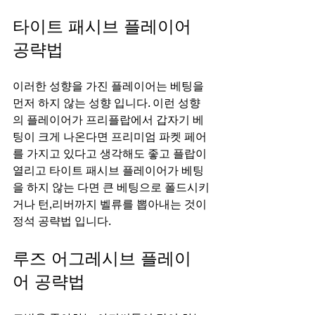
타이트 패시브 플레이어 
공략법
이러한 성향을 가진 플레이어는 베팅을 
먼저 하지 않는 성향 입니다. 이런 성향
의 플레이어가 프리플랍에서 갑자기 베
팅이 크게 나온다면 프리미엄 파켓 페어
를 가지고 있다고 생각해도 좋고 플랍이 
열리고 타이트 패시브 플레이어가 베팅
을 하지 않는 다면 큰 베팅으로 폴드시키
거나 턴,리버까지 벨류를 뽑아내는 것이 
정석 공략법 입니다.
루즈 어그레시브 플레이
어 공략법