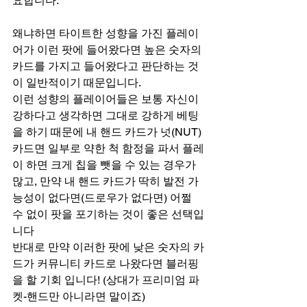
요합니다.
왜냐하면 타이트한 성향을 가진 플레이
어가 이런 팟에 들어왔다면 높은 숫자의 
카드를 가지고 들어왔다고 판단하는 것
이 일반적이기 때문입니다.
이런 성향의 플레이어들은 보통 자신이 
강하다고 생각하면 그대로 강하게 베팅
을 하기 때문에 내 핸드 카드가 넛(NUT) 
카드면 일부로 약한 척 함정을 파서 플레
이 하면 크게 칩을 뺏을 수 있는 경우가 
많고, 만약 내 핸드 카드가 딱히 발전 가
능성이 없다면(드로우가 없다면) 어쩔 
수 없이 팟을 포기하는 것이 좋은 선택입
니다
반대로 만약 이러한 팟에 낮은 숫자의 카
드가 커뮤니티 카드로 나왔다면 블러핑
을 할 기회 입니다! (상대가 프리미엄 파
켓-핸드만 아니라면 말이죠)