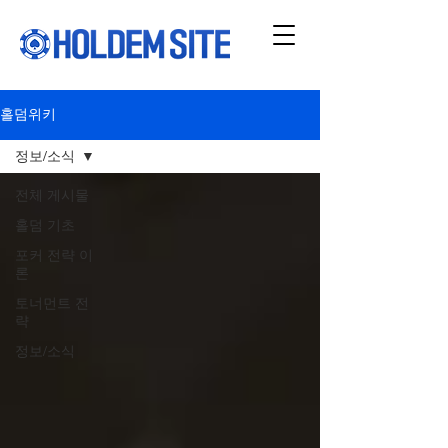
홀덤위키
정보/소식
전체 게시물
홀덤 기초
포커 전략 이
론
토너먼트 전
략
정보/소식