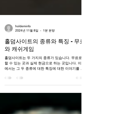
holdeminfo
2024년 11월 8일
1분 분량
홀덤사이트의 종류와 특징 - 무료
와 캐쉬게임
홀덤사이트는 두 가지의 종류가 있습니다. 무료로
할 수 있는 곳과 실제 현금으로 하는 곳입니다. 이 글
에서는 그 두 종류에 대한 특징에 대한 이야기를 해
보려고 합니다.